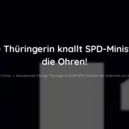
e Thüringerin knallt SPD-Mini
die Ohren!
e Filme
>
Sensationell: Mutige Thüringerin knallt SPD-Minister die Wahrheit um d