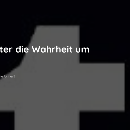
ster die Wahrheit um
ie Ohren!