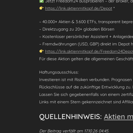
Jetzt Freedom24 ausprobieren – der Broker, de
https://link.aktienmitkopf.de/Depot
*
– 40.000+ Aktien & 3.600 ETFs, transparent bepre
– Direktzugang zu 20+ globalen Börsen
– Kostenloser persönlicher Assistent + Anlageide
– Fremdwährungen (USD, GBP) direkt im Depot ha
https://link.aktienmitkopf.de/Freedom24Depo
Für diese Aktion gelten die allgemeinen Geschä
Haftungsausschluss:
Investieren ist mit Risiken verbunden. Prognosen
Rückschlüsse auf die zukünftige Entwicklung zu.
Lassen Sie sich gegebenenfalls von einem zertif
Links mit einem Stern gekennzeichnet sind Affiliat
QUELLENHINWEIS:
Aktien m
Der Beitrag verfällt am 17.10.26 04:45.