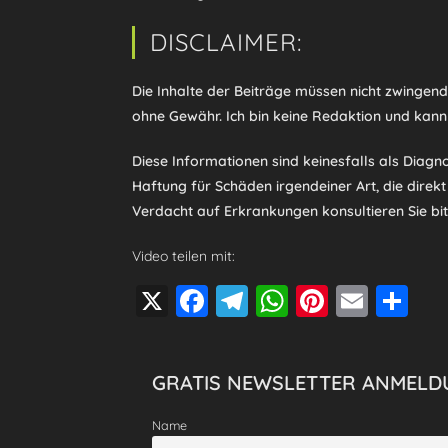
DISCLAIMER:
Die Inhalte der Beiträge müssen nicht zwingen
ohne Gewähr. Ich bin keine Redaktion und kann
Diese Informationen sind keinesfalls als Diag
Haftung für Schäden irgendeiner Art, die direk
Verdacht auf Erkrankungen konsultieren Sie bitt
Video teilen mit:
X
F
T
W
Pi
E
T
a
el
h
nt
m
eil
c
e
at
er
ai
e
GRATIS NEWSLETTER ANMELD
e
gr
s
e
l
n
b
a
A
st
Name