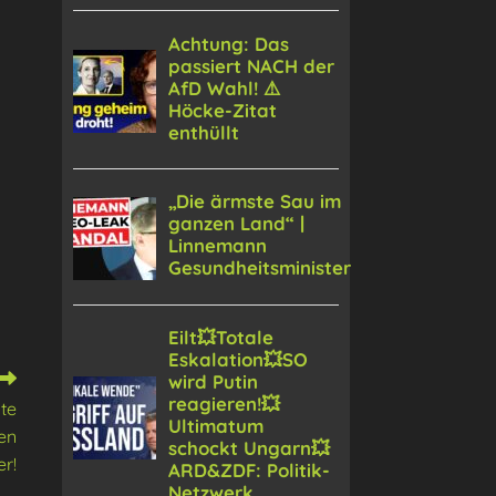
te
en
er!