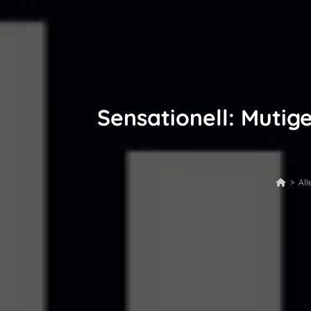
Sensationell: Mutig
>
All