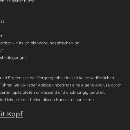
n ich selbst nutze:
ist
en
ltbar – nützlich als Währungsabsicherung
t
*
ftsbedingungen
 und Ergebnisse der Vergangenheit lassen keine verlässlichen
 Führen Sie vor jeder Anlage unbedingt eine eigene Analyse durch.
izierten Spezialisten umfassend und unabhängig beraten.
e-Links, die mir helfen diesen Kanal zu finanzieren.
it Kopf