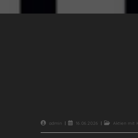
Beitrags-
Beitrag
Beitrags-
admin
16.06.2026
Aktien mit 
Autor:
veröffentlicht:
Kategorie: