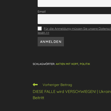
o
m
p
o
p
Email
k
Für die Anmeldung müssen Sie unsere Datensch
lesen >>
SCHLAGWÖRTER
:
AKTIEN MIT KOPF
,
POLITIK
Weitere
Vorheriger Beitrag
Artikel
DIESE FALLE wird VERSCHWIEGEN! | Ukrain
ansehen
Beitritt