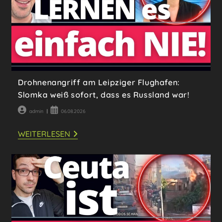
Drohnenangriff am Leipziger Flughafen:
Slomka weiß sofort, dass es Russland war!
Beitrags-
Beitrag
admin
06.08.2026
Autor:
veröffentlicht:
DROHNENANGRIFF
WEITERLESEN
AM
LEIPZIGER
FLUGHAFEN:
SLOMKA
WEISS S
OFORT, D
ASS E
S R
USSLAND W
AR!