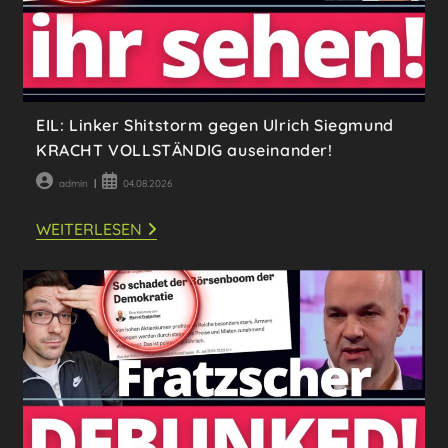
EIL: Linker Shitstorm gegen Ulrich Siegmund
KRACHT VOLLSTÄNDIG auseinander!
Beitrags-
Beitrag
admin
04.08.2026
Autor:
veröffentlicht:
EIL:
WEITERLESEN
LINKER
SHITSTORM
GEGEN
ULRICH
SIEGMUND
KRACHT
VOLLSTÄNDIG
AUSEINANDER!