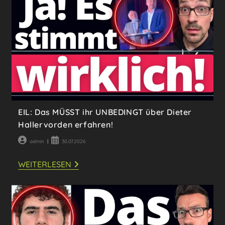
EIL: Das MÜSST ihr UNBEDINGT über Dieter
Hallervorden erfahren!
Beitrags-
Beitrag
admin
30.07.2026
Autor:
veröffentlicht:
EIL:
WEITERLESEN
DAS
MÜSST
IHR
UNBEDINGT
ÜBER
DIETER
HALLERVORDEN
ERFAHREN!