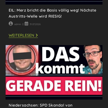
EIL: Merz bricht die Basis völlig weg! Nächste
Austritts-Welle wird RIESIG!
Beitrags-
Beitrag
admin
31.07.2026
Autor:
veröffentlicht:
EIL:
WEITERLESEN
MERZ
BRICHT
DIE
BASIS
VÖLLIG
WEG!
NÄCHSTE
AUSTRITTS-
WELLE
WIRD
RIESIG!
Niedersachsen: SPD Skandal von