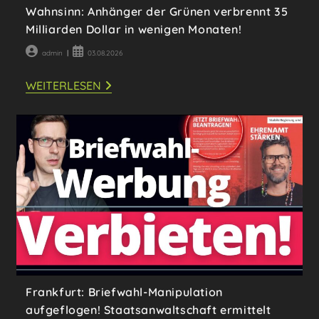
Wahnsinn: Anhänger der Grünen verbrennt 35
Milliarden Dollar in wenigen Monaten!
Beitrags-
Beitrag
admin
03.08.2026
Autor:
veröffentlicht:
WAHNSINN:
WEITERLESEN
ANHÄNGER
DER
GRÜNEN
VERBRENNT
35
MILLIARDEN
DOLLAR
IN
WENIGEN
MONATEN!
Frankfurt: Briefwahl-Manipulation
aufgeflogen! Staatsanwaltschaft ermittelt