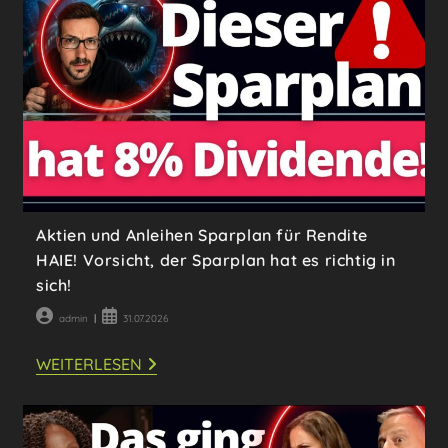
SOFORT
SEHEN!
Aktien und Anleihen Sparplan für Rendite
HAIE! Vorsicht, der Sparplan hat es richtig in
sich!
Beitrags-
Beitrag
admin
31.07.2026
Autor:
veröffentlicht:
AKTIEN
WEITERLESEN
UND
ANLEIHEN
SPARPLAN
FÜR
RENDITE
HAIE!