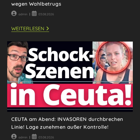
wegen Wahlbetrugs
Beitrags-
Beitrag
admin
03.08.2026
Autor:
veröffentlicht:
FRANKFURT:
WEITERLESEN
BRIEFWAHL-
MANIPULATION
AUFGEFLOGEN!
STAATSANWALTSCHAFT
ERMITTELT
WEGEN
WAHLBETRUGS
CEUTA am Abend: INVASOREN durchbrechen
Linie! Lage zunehmen außer Kontrolle!
Beitrags-
Beitrag
admin
03.08.2026