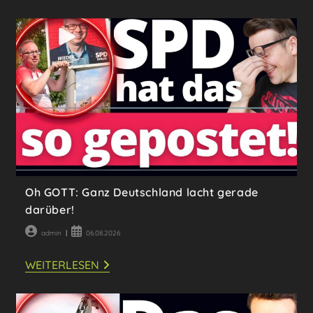
Oh GOTT: Ganz Deutschland lacht gerade
darüber!
Beitrags-
Beitrag
admin
06.08.2026
Autor:
veröffentlicht:
OH
WEITERLESEN
GOTT:
GANZ
DEUTSCHLAND
LACHT
GERADE