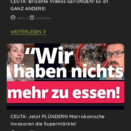
CEUTA: Brisante Videos GEFUNDEN! Es ist
GANZ ANDERS!
Beitrags-
Beitrag
admin
02.08.2026
Autor:
veröffentlicht:
CEUTA:
WEITERLESEN
BRISANTE
VIDEOS
GEFUNDEN!
ES
IST
GANZ
ANDERS!
CEUTA: Jetzt PLÜNDERN Marrokanische
Invasoren die Supermärkte!