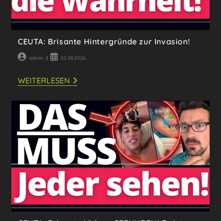
CEUTA: Brisante Hintergründe zur Invasion!
Beitrags-
Beitrag
admin
02.08.2026
Autor:
veröffentlicht:
CEUTA:
WEITERLESEN
BRISANTE
HINTERGRÜNDE
ZUR
INVASION!