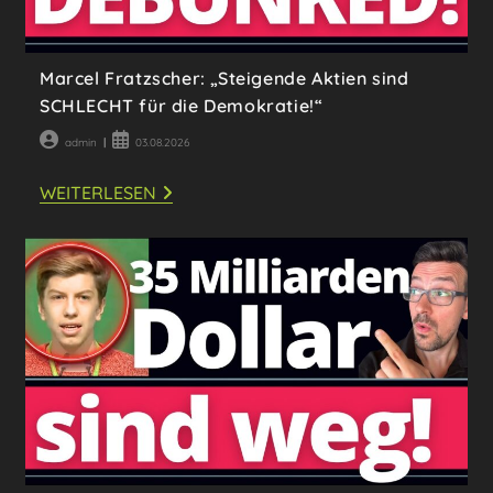
Marcel Fratzscher: „Steigende Aktien sind
SCHLECHT für die Demokratie!“
Beitrags-
Beitrag
admin
03.08.2026
Autor:
veröffentlicht:
MARCEL
WEITERLESEN
FRATZSCHER:
„STEIGENDE
AKTIEN
SIND
SCHLECHT
FÜR
DIE
DEMOKRATIE!“