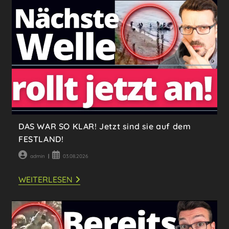
DAS WAR SO KLAR! Jetzt sind sie auf dem
FESTLAND!
Beitrags-
Beitrag
admin
03.08.2026
Autor:
veröffentlicht:
DAS
WEITERLESEN
WAR
SO
KLAR!
JETZT
SIND
SIE
AUF