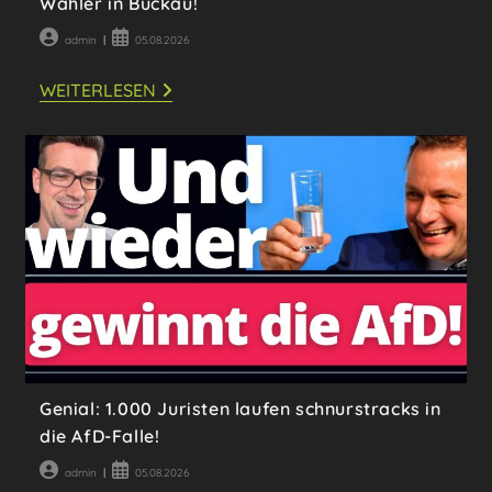
Wähler in Buckau!
Beitrags-
Beitrag
admin
05.08.2026
Autor:
veröffentlicht:
ACHTUNG:
WEITERLESEN
SIE
ERTEILEN
HAUSVERBOT
FÜR
AFD-
WÄHLER
IN
BUCKAU!
Genial: 1.000 Juristen laufen schnurstracks in
die AfD-Falle!
Beitrags-
Beitrag
admin
05.08.2026