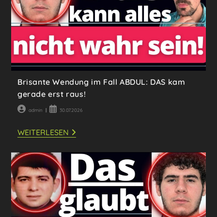
Brisante Wendung im Fall ABDUL: DAS kam
gerade erst raus!
Beitrags-
Beitrag
admin
30.07.2026
Autor:
veröffentlicht:
BRISANTE
WEITERLESEN
WENDUNG
IM
FALL
ABDUL:
DAS
KAM
GERADE
ERST
RAUS!