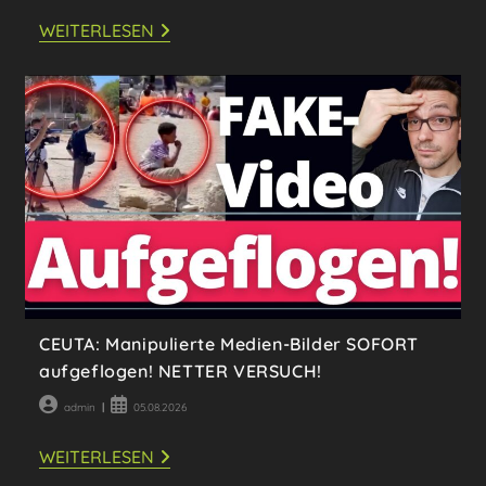
Autor:
veröffentlicht:
GENIAL:
WEITERLESEN
1.000
JURISTEN
LAUFEN
SCHNURSTRACKS
IN
DIE
AFD-
FALLE!
CEUTA: Manipulierte Medien-Bilder SOFORT
aufgeflogen! NETTER VERSUCH!
Beitrags-
Beitrag
admin
05.08.2026
Autor:
veröffentlicht:
CEUTA:
WEITERLESEN
MANIPULIERTE
MEDIEN-