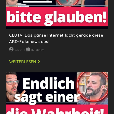
CEUTA: Das ganze Internet lacht gerade diese
ARD-Fakenews aus!
Beitrags-
Beitrag
admin
02.08.2026
Autor:
veröffentlicht:
CEUTA:
WEITERLESEN
DAS
GANZE
INTERNET
LACHT
GERADE
DIESE
ARD-
FAKENEWS
AUS!