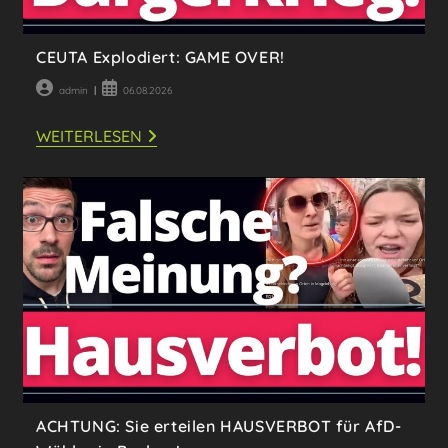
CEUTA Explodiert: GAME OVER!
Beitrags-
Beitrag
admin
06.08.2026
Autor:
veröffentlicht:
CEUTA
WEITERLESEN
EXPLODIERT:
GAME
OVER!
ACHTUNG: Sie erteilen HAUSVERBOT für AfD-