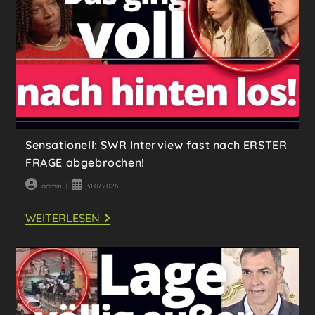
VORSICHT,
DER
SPARPLAN
HAT
ES
RICHTIG
IN
SICH!
Sensationell: SWR Interview fast nach ERSTER
FRAGE abgebrochen!
Beitrags-
Beitrag
admin
31.07.2026
Autor:
veröffentlicht:
SENSATIONELL:
WEITERLESEN
SWR
INTERVIEW
FAST
NACH
ERSTER
FRAGE
ABGEBROCHEN!