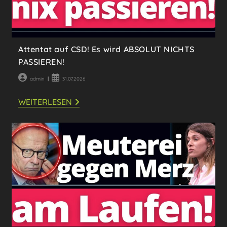
Attentat auf CSD! Es wird ABSOLUT NICHTS
PASSIEREN!
Beitrags-
Beitrag
admin
31.07.2026
Autor:
veröffentlicht:
ATTENTAT
WEITERLESEN
AUF
CSD!
ES
WIRD
ABSOLUT
NICHTS
PASSIEREN!