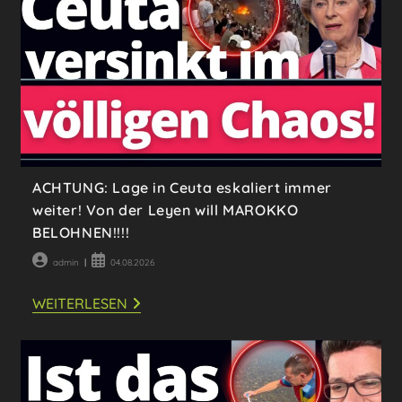
SIEGMUND!
ACHTUNG: Lage in Ceuta eskaliert immer
weiter! Von der Leyen will MAROKKO
BELOHNEN!!!!
Beitrags-
Beitrag
admin
04.08.2026
Autor:
veröffentlicht:
ACHTUNG:
WEITERLESEN
LAGE
IN
CEUTA
ESKALIERT
IMMER
WEITER!
VON
DER