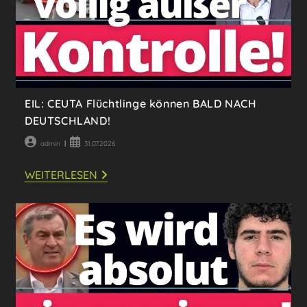
EIL: CEUTA Flüchtlinge können BALD NACH
DEUTSCHLAND!
Beitrags-
Beitrag
admin
31.07.2026
Autor:
veröffentlicht:
EIL:
WEITERLESEN
CEUTA
FLÜCHTLINGE
KÖNNEN
BALD
NACH
DEUTSCHLAND!