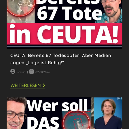
DEM
FESTLAND!
CEUTA: Bereits 67 Todesopfer! Aber Medien
sagen „Lage ist Ruhig!“
Beitrags-
Beitrag
admin
02.08.2026
Autor:
veröffentlicht:
CEUTA:
WEITERLESEN
BEREITS
67
TODESOPFER!
ABER
MEDIEN
SAGEN
„LAGE
IST
RUHIG!“