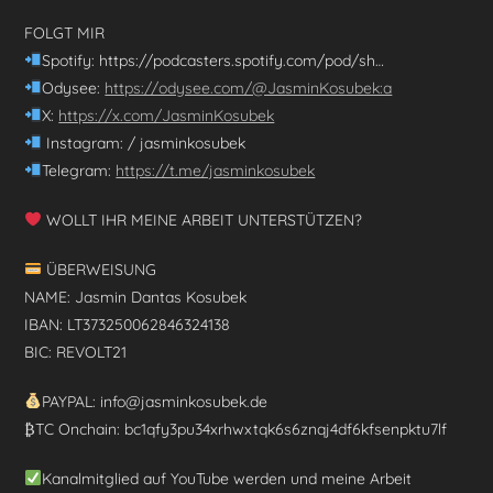
FOLGT MIR
Spotify: https://podcasters.spotify.com/pod/sh…
Odysee:
https://odysee.com/@JasminKosubek:a
X:
https://x.com/JasminKosubek
Instagram: / jasminkosubek
Telegram:
https://t.me/jasminkosubek
WOLLT IHR MEINE ARBEIT UNTERSTÜTZEN?
ÜBERWEISUNG
NAME: Jasmin Dantas Kosubek
IBAN: LT373250062846324138
BIC: REVOLT21
PAYPAL: info@jasminkosubek.de
₿TC Onchain: bc1qfy3pu34xrhwxtqk6s6znqj4df6kfsenpktu7lf
Kanalmitglied auf YouTube werden und meine Arbeit