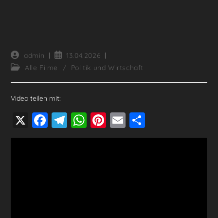
Beitrags-
Beitrag
admin
13.04.2026
Autor:
veröffentlicht:
Beitrags-
Alle Filme
/
Politik und Wirtschaft
Kategorie:
Video teilen mit:
X
F
T
W
Pi
E
T
a
el
h
nt
m
eil
c
e
at
er
ai
e
e
gr
s
e
l
n
b
a
A
st
o
m
p
o
p