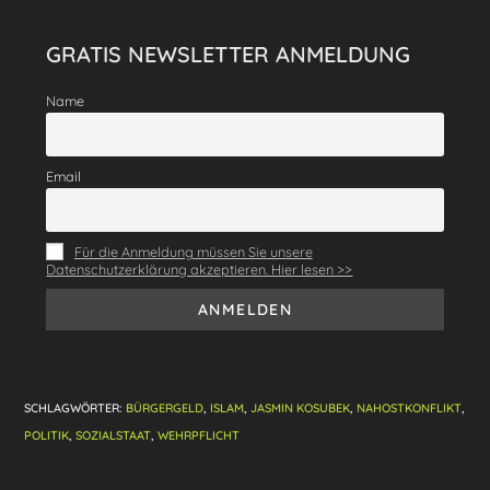
a
el
h
nt
m
eil
c
e
at
er
ai
e
GRATIS NEWSLETTER ANMELDUNG
e
gr
s
e
l
n
b
a
A
st
Name
o
m
p
o
p
Email
k
Für die Anmeldung müssen Sie unsere
Datenschutzerklärung akzeptieren. Hier lesen >>
SCHLAGWÖRTER
:
BÜRGERGELD
,
ISLAM
,
JASMIN KOSUBEK
,
NAHOSTKONFLIKT
,
POLITIK
,
SOZIALSTAAT
,
WEHRPFLICHT