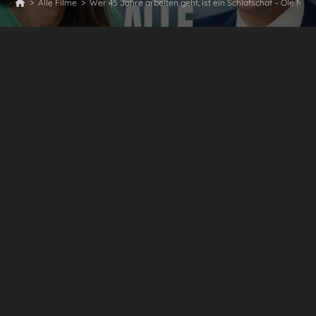
>
Alle Filme
>
Wer 45 Jahre arbeiten geht, ist ein Schlafschaf – Ole Ny