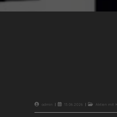
Beitrags-
Beitrag
Beitrags-
admin
13.06.2026
Aktien mit 
Autor:
veröffentlicht:
Kategorie: