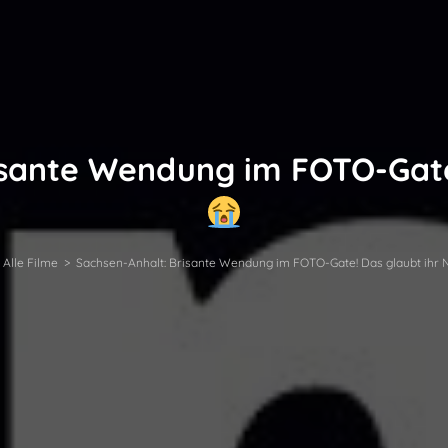
isante Wendung im FOTO-Gate!
Alle Filme
>
Sachsen-Anhalt: Brisante Wendung im FOTO-Gate! Das glaubt ihr 