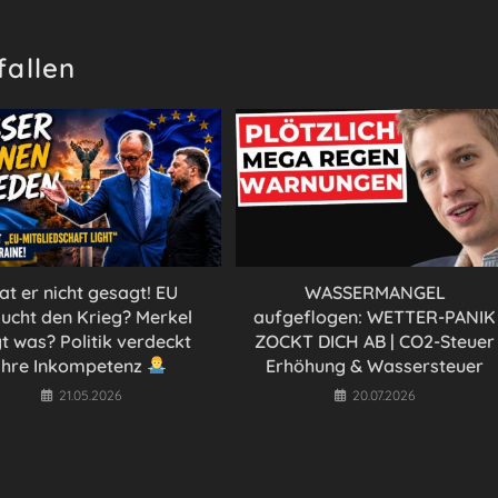
fallen
at er nicht gesagt! EU
WASSERMANGEL
ucht den Krieg? Merkel
aufgeflogen: WETTER-PANIK
t was? Politik verdeckt
ZOCKT DICH AB | CO2-Steuer
ihre Inkompetenz
Erhöhung & Wassersteuer
21.05.2026
20.07.2026