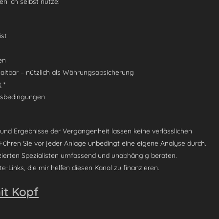
n ich selbst nutze:
ist
en
ltbar – nützlich als Währungsabsicherung
t
*
ftsbedingungen
 und Ergebnisse der Vergangenheit lassen keine verlässlichen
 Führen Sie vor jeder Anlage unbedingt eine eigene Analyse durch.
izierten Spezialisten umfassend und unabhängig beraten.
e-Links, die mir helfen diesen Kanal zu finanzieren.
it Kopf