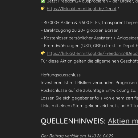
Jetzt Freedom24 ausprobieren – der Broker, de
https://link.aktienmitkopf.de/Depot
*
– 40.000+ Aktien & 3.600 ETFs, transparent bepre
– Direktzugang zu 20+ globalen Börsen
– Kostenloser persönlicher Assistent + Anlageide
– Fremdwährungen (USD, GBP) direkt im Depot ha
https://link.aktienmitkopf.de/Freedom24Depo
Für diese Aktion gelten die allgemeinen Geschä
Haftungsausschluss:
Investieren ist mit Risiken verbunden. Prognosen
Rückschlüsse auf die zukünftige Entwicklung zu.
Lassen Sie sich gegebenenfalls von einem zertif
Links mit einem Stern gekennzeichnet sind Affiliat
QUELLENHINWEIS:
Aktien m
Der Beitrag verfällt am 14.10.26 04:29.