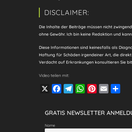
DISCLAIMER:
Die Inhalte der Beiträge müssen nicht zwingen
ohne Gewähr. Ich bin keine Redaktion und kann
Diese Informationen sind keinesfalls als Diag
Haftung für Schäden irgendeiner Art, die direk
Verdacht auf Erkrankungen konsultieren Sie bitt
Video teilen mit:
X
F
T
W
Pi
E
T
a
el
h
nt
m
eil
c
e
at
er
ai
e
GRATIS NEWSLETTER ANMELD
e
gr
s
e
l
n
b
a
A
st
Name