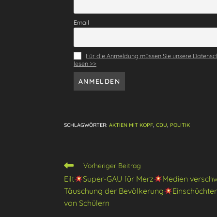
o
m
p
o
p
Email
k
Für die Anmeldung müssen Sie unsere Datensch
lesen >>
SCHLAGWÖRTER
:
AKTIEN MIT KOPF
,
CDU
,
POLITIK
Weitere
Vorheriger Beitrag
Artikel
Eilt
Super-GAU für Merz
Medien versch
ansehen
Täuschung der Bevölkerung
Einschüchte
von Schülern