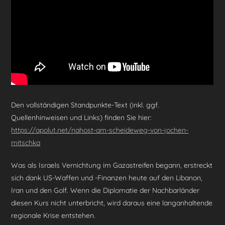
o
p
k
Den vollständigen Standpunkte-Text (inkl. ggf.
Quellenhinweisen und Links) finden Sie hier:
https://apolut.net/nahost-am-scheideweg-von-jochen-
mitschka
Was als Israels Vernichtung im Gazastreifen begann, erstreckt
sich dank US-Waffen und -Finanzen heute auf den Libanon,
Iran und den Golf. Wenn die Diplomatie der Nachbarländer
diesen Kurs nicht unterbricht, wird daraus eine langanhaltende
regionale Krise entstehen.