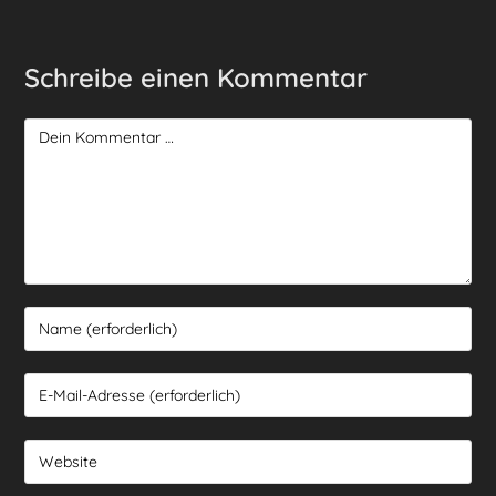
Schreibe einen Kommentar
Kommentar
Gib
deinen
Namen
Gib
oder
deine
Benutzernamen
E-
Gib
zum
Mail-
deine
Kommentieren