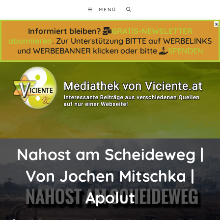
Zum
MENÜ
Inhalt
springen
Informiert bleiben?
GRATIS-NEWSLETTER
abonnieren
.
Zur Unterstützung BITTE auf WERBELINKS
und WERBEBANNER klicken oder bitte
SPENDEN
Nahost am Scheideweg |
Von Jochen Mitschka |
Apolut