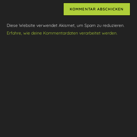
Adresse
Website-
ein
zum
URL
Kommentieren
ein
ein
Diese Website verwendet Akismet, um Spam zu reduzieren.
(optional)
Erfahre, wie deine Kommentardaten verarbeitet werden.