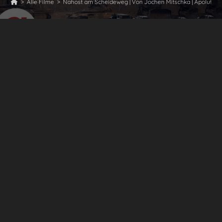
>
Alle Filme
>
Nahost am Scheideweg | Von Jochen Mitschka | Apolut