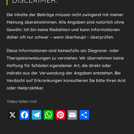
DISCLAIMER:
Die Inhalte der Beiträge müssen nicht zwingend mit meiner
Meinung übereinstimmen. Alle Angaben sind natürlich ohne
Gewähr. Ich bin keine Redaktion und kann Informationen
daher oft nur schwer – wenn überhaupt – überprüfen.
Diese Informationen sind keinesfalls als Diagnose- oder
Therapieanweisungen zu verstehen. Wir übernehmen keine
Haftung für Schäden irgendeiner Art, die direkt oder
indirekt aus der Verwendung der Angaben entstehen. Bei
Verdacht auf Erkrankungen konsultieren Sie bitte Ihren Arzt
oder Heilpraktiker.
Video teilen mit:
X
F
T
W
Pi
E
T
a
el
h
nt
m
eil