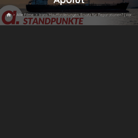
>
Alle Filme
>
Irans Mautforderungen, Ersatz für Reparationen? | Von Jo