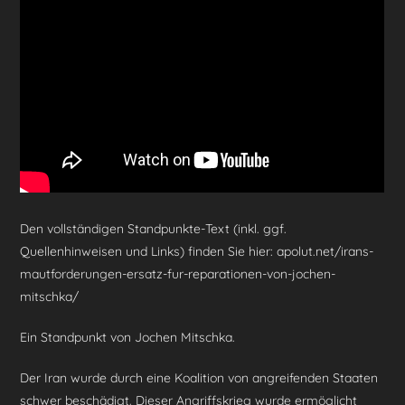
o
m
p
o
p
k
Den vollständigen Standpunkte-Text (inkl. ggf.
Quellenhinweisen und Links) finden Sie hier: apolut.net/irans-
mautforderungen-ersatz-fur-reparationen-von-jochen-
mitschka/
Ein Standpunkt von Jochen Mitschka.
Der Iran wurde durch eine Koalition von angreifenden Staaten
schwer beschädigt. Dieser Angriffskrieg wurde ermöglicht