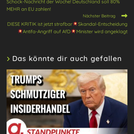
Schock-Nachricht der Woche! Deutschland soll 80%
ansehen
MEHR an EU zahlen!
Nächster Beitrag
DIESE KRITIK ist jetzt strafbar
Skandal-Entscheidung
Antifa-Angriff auf AfD
Minister wird angeklagt
Das könnte dir auch gefallen