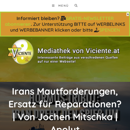
Zum
MENÜ
Inhalt
springen
Informiert bleiben?
GRATIS-NEWSLETTER
abonnieren
.
Zur Unterstützung BITTE auf WERBELINKS
und WERBEBANNER klicken oder bitte
SPENDEN
Irans Mautforderungen,
Ersatz für Reparationen?
| Von Jochen Mitschka |
Apolut