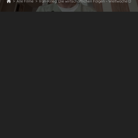
>
Alle Filme
>
Iran-Krieg: Die wirtschaftlichen Folgen – Weltwoche Dail