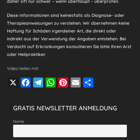
daher oft nur schwer – wenn überhaupt – überprüfen.
Diese Informationen sind keinesfalls als Diagnose- oder
Therapieanweisungen zu verstehen. Wir übernehmen keine
Haftung für Schäden irgendeiner Art, die direkt oder
indirekt aus der Verwendung der Angaben entstehen. Bei
Verdacht auf Erkrankungen konsultieren Sie bitte Ihren Arzt
oder Heilpraktiker.
Video teilen mit:
X
F
T
W
Pi
E
T
a
el
h
nt
m
eil
c
e
at
er
ai
e
GRATIS NEWSLETTER ANMELDUNG
e
gr
s
e
l
n
b
a
A
st
Name
o
m
p