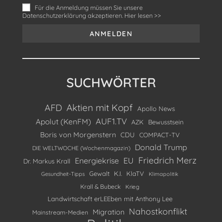
Für die Anmeldung müssen Sie unsere
Datenschutzerklärung akzeptieren. Hier lesen >>
SUCHWÖRTER
Aktien mit Kopf
AFD
Apollo News
AUF1.TV
Apolut (KenFM)
AZK
Bewusstsein
Boris von Morgenstern
CDU
COMPACT-TV
Donald Trump
DIE WELTWOCHE (Wochenmagazin)
Friedrich Merz
Energiekrise
EU
Dr. Markus Krall
Gewalt
K.I.
KlaTV
Gesundheit-Tipps
Klimapolitik
Krall & Bubeck
Krieg
Landwirtschaft erLEEben mit Anthony Lee
Nahostkonflikt
Migration
Mainstream-Medien