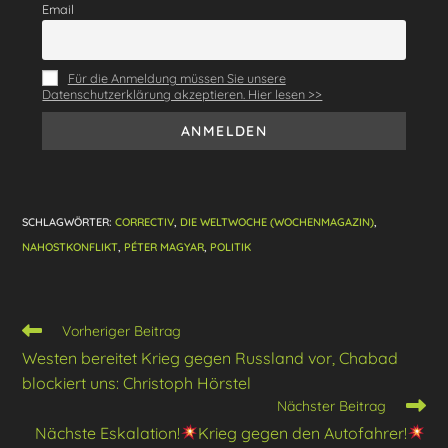
o
p
Email
k
Für die Anmeldung müssen Sie unsere
Datenschutzerklärung akzeptieren. Hier lesen >>
SCHLAGWÖRTER
:
CORRECTIV
,
DIE WELTWOCHE (WOCHENMAGAZIN)
,
NAHOSTKONFLIKT
,
PÉTER MAGYAR
,
POLITIK
Weitere
Vorheriger Beitrag
Artikel
Westen bereitet Krieg gegen Russland vor, Chabad
ansehen
blockiert uns: Christoph Hörstel
Nächster Beitrag
Nächste Eskalation!
Krieg gegen den Autofahrer!