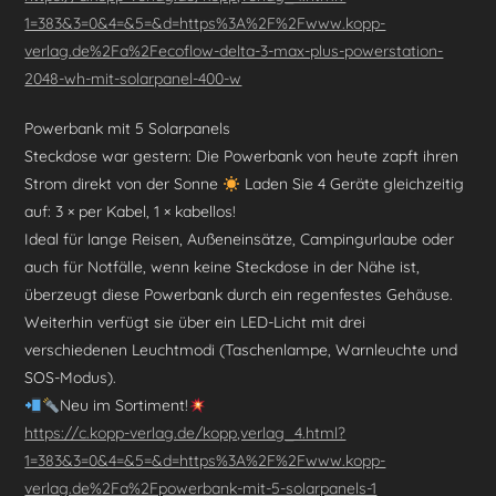
1=383&3=0&4=&5=&d=https%3A%2F%2Fwww.kopp-
verlag.de%2Fa%2Fecoflow-delta-3-max-plus-powerstation-
2048-wh-mit-solarpanel-400-w
Powerbank mit 5 Solarpanels
Steckdose war gestern: Die Powerbank von heute zapft ihren
Strom direkt von der Sonne
Laden Sie 4 Geräte gleichzeitig
auf: 3 × per Kabel, 1 × kabellos!
Ideal für lange Reisen, Außeneinsätze, Campingurlaube oder
auch für Notfälle, wenn keine Steckdose in der Nähe ist,
überzeugt diese Powerbank durch ein regenfestes Gehäuse.
Weiterhin verfügt sie über ein LED-Licht mit drei
verschiedenen Leuchtmodi (Taschenlampe, Warnleuchte und
SOS-Modus).
Neu im Sortiment!
https://c.kopp-verlag.de/kopp,verlag_4.html?
1=383&3=0&4=&5=&d=https%3A%2F%2Fwww.kopp-
verlag.de%2Fa%2Fpowerbank-mit-5-solarpanels-1