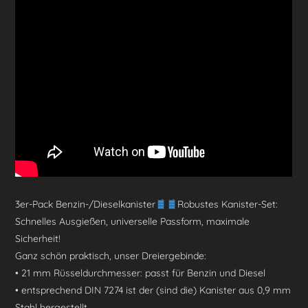
e
gr
s
e
l
n
b
a
A
st
o
m
p
o
p
k
3er-Pack Benzin-/Dieselkanister
Robustes Kanister-Set:
Schnelles Ausgießen, universelle Passform, maximale
Sicherheit!
Ganz schön praktisch, unser Dreiergebinde:
• 21 mm Rüsseldurchmesser: passt für Benzin und Diesel
• entsprechend DIN 7274 ist der (sind die) Kanister aus 0,9 mm
Stahl hergestellt