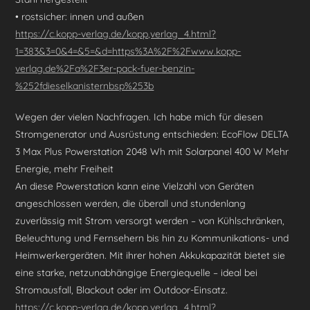
• rostsicher: innen und außen
https://c.kopp-verlag.de/kopp,verlag_4.html?
1=383&3=0&4=&5=&d=https%3A%2F%2Fwww.kopp-
verlag.de%2Fa%2F3er-pack-fuer-benzin-
%252fdieselkanisternbsp%253b
Wegen der vielen Nachfragen. Ich habe mich für diesen
Stromgenerator und Ausrüstung entschieden: EcoFlow DELTA
3 Max Plus Powerstation 2048 Wh mit Solarpanel 400 W Mehr
Energie, mehr Freiheit
An diese Powerstation kann eine Vielzahl von Geräten
angeschlossen werden, die überall und stundenlang
zuverlässig mit Strom versorgt werden – von Kühlschränken,
Beleuchtung und Fernsehern bis hin zu Kommunikations- und
Heimwerkergeräten. Mit ihrer hohen Akkukapazität bietet sie
eine starke, netzunabhängige Energiequelle – ideal bei
Stromausfall, Blackout oder im Outdoor-Einsatz.
https://c.kopp-verlag.de/kopp,verlag_4.html?