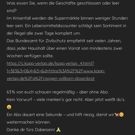
Was essen Sie, wenn die Geschäfte geschlossen oder leer
sind?
Im Krisenfall werden die Supermärkte binnen weniger Stunden
leer sein. Ein Lebensmitteldiscounter schlägt sein Sortiment in
der Regel alle zwei Tage komplett um.
Das Bundesamt für Zivilschutz empfiehlt seit vielen Jahren,
dass jeder Haushalt über einen Vorrat von mindestens zwei
Wochen verfügen sollte.
https://c.kopp-verlag.de/kopp,verlag_4.html?
1=383&3=0&4=&5=&d=https%3A%2F%2Fwww.kopp-
verlag.de%2Fa%2Froggen-vollkorn-dosenbrot
63 % von euch schauen regelmäßig – aber ohne Abo.
Kein Vorwurf – viele merken’s gar nicht. Aber jetzt weißt du’s.
Ein Abo dauert eine Sekunde – und hilft riesig, damit wir
weitermachen können.
Danke dir fürs Dabeisein!