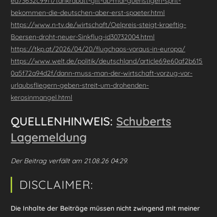
ed73632c99f1/tankrabatt-gilt-ab-mai-guenstigen-sprit-
bekommen-die-deutschen-aber-erst-spaeter.html
https://www.n-tv.de/wirtschaft/Oelpreis-steigt-kraeftig-
Boersen-droht-neuer-Sinkflug-id30732004.html
https://tkp.at/2026/04/20/flugchaos-voraus-in-europa/
https://www.welt.de/politik/deutschland/article69e60af2b615
0a5f72a94d2f/dann-muss-man-der-wirtschaft-vorzug-vor-
urlaubsfliegern-geben-streit-um-drohenden-
kerosinmangel.html
QUELLENHINWEIS:
Schuberts
Lagemeldung
Der Beitrag verfällt am 21.08.26 04:29.
DISCLAIMER:
Die Inhalte der Beiträge müssen nicht zwingend mit meiner