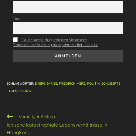
o
m
p
o
p
Email
k
Für die Anmeldung müssen Sie unsere
Datenschutzerklärung akzeptieren. Hier lesen >>
SCHLAGWÖRTER
:
ENERGIEKRISE
,
FRIEDRICH MERZ
,
POLITIK
,
SCHUBERTS
LAGEMELDUNG
Weitere
Vorheriger Beitrag
Artikel
Ich sehe katastrophale Lebensverhältnisse in
ansehen
Hongkong