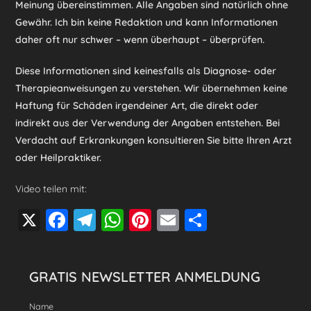
Meinung übereinstimmen. Alle Angaben sind natürlich ohne
Gewähr. Ich bin keine Redaktion und kann Informationen
daher oft nur schwer – wenn überhaupt – überprüfen.
Diese Informationen sind keinesfalls als Diagnose- oder
Therapieanweisungen zu verstehen. Wir übernehmen keine
Haftung für Schäden irgendeiner Art, die direkt oder
indirekt aus der Verwendung der Angaben entstehen. Bei
Verdacht auf Erkrankungen konsultieren Sie bitte Ihren Arzt
oder Heilpraktiker.
Video teilen mit:
X
F
T
W
Pi
E
T
a
el
h
nt
m
eil
c
e
at
er
ai
e
GRATIS NEWSLETTER ANMELDUNG
e
gr
s
e
l
n
b
a
A
st
Name