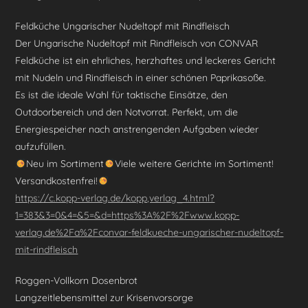
Feldküche Ungarischer Nudeltopf mit Rindfleisch
Der Ungarische Nudeltopf mit Rindfleisch von CONVAR
Feldküche ist ein ehrliches, herzhaftes und leckeres Gericht
mit Nudeln und Rindfleisch in einer schönen Paprikasoße.
Es ist die ideale Wahl für taktische Einsätze, den
Outdoorbereich und den Notvorrat. Perfekt, um die
Energiespeicher nach anstrengenden Aufgaben wieder
aufzufüllen.
Neu im Sortiment
Viele weitere Gerichte im Sortiment!
Versandkostenfrei!
https://c.kopp-verlag.de/kopp,verlag_4.html?
1=383&3=0&4=&5=&d=https%3A%2F%2Fwww.kopp-
verlag.de%2Fa%2Fconvar-feldkueche-ungarischer-nudeltopf-
mit-rindfleisch
Roggen-Vollkorn Dosenbrot
Langzeitlebensmittel zur Krisenvorsorge