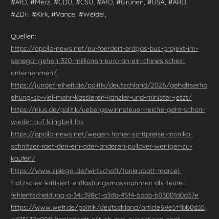
#AfD, #Merz, #CDU, #CSU, #AfD, #Grünen, #USA, #ARD,
#ZDF, #Kirk, #Vance, #Weidel,
Quellen:
https://apollo-news.net/eu-foerdert-erdgas-bus-projekt-im-
senegal-gehen-320-millionen-euro-an-ein-chinesisches-
unternehmen/
https://jungefreiheit.de/politik/deutschland/2026/gehaltserho
ehung-so-viel-mehr-kassieren-kanzler-und-minister-jetzt/
https://nius.de/politik/uebergewinnsteuer-reiche-geht-schon-
wieder-auf-klingbeil-los
https://apollo-news.net/wegen-hoher-spritpreise-monika-
schnitzer-raet-den-ein-oder-anderen-pullover-weniger-zu-
kaufen/
https://www.spiegel.de/wirtschaft/tankrabatt-marcel-
fratzscher-kritisiert-entlastungsmassnahmen-als-teure-
fehlentscheidung-a-34c398c1-a3db-45f4-bbbb-b03001a0a37e
https://www.welt.de/politik/deutschland/article69e5f4bb0d35