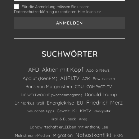
Für die Anmeldung müssen Sie unsere
Datenschutzerklärung akzeptieren. Hier lesen >>
SUCHWÖRTER
Aktien mit Kopf
AFD
Apollo News
AUF1.TV
Apolut (KenFM)
AZK
Bewusstsein
Boris von Morgenstern
CDU
COMPACT-TV
Donald Trump
DIE WELTWOCHE (Wochenmagazin)
Friedrich Merz
Energiekrise
EU
Dr. Markus Krall
Gewalt
K.I.
KlaTV
Gesundheit-Tipps
Klimapolitik
Krall & Bubeck
Krieg
Landwirtschaft erLEEben mit Anthony Lee
Nahostkonflikt
Migration
Mainstream-Medien
NATO