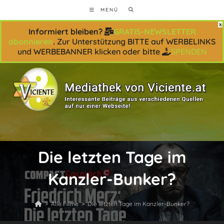
Zum
MENÜ
Inhalt
springen
Informiert bleiben?
GRATIS-NEWSLETTER
abonnieren
.
Zur Unterstützung BITTE auf WERBELINKS
und WERBEBANNER klicken oder bitte
SPENDEN
Die letzten Tage im
Kanzler-Bunker?
>
Alle Filme
>
Die letzten Tage im Kanzler-Bunker?