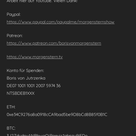
Arbeit hier auf Youtube. Vielen Dank!
Paypal:
https://www.paypal.com/paypalme/morgensternshow
Patreon:
https://www.patreon.com/borisvonmorgenstern
https://www.morgenstern.tv
Konto für Spenden:
Boris von Jutrzenka
DE07 1001 1001 2007 5974 36
NTSBDEB1XXX
ETH:
0xe34C9276a8a0918cCA9bad5be9D8bCd8B85f0B1C
BTC:
3J2ZdydnvANBbwgQjPgevjs1abpzy9iFDo