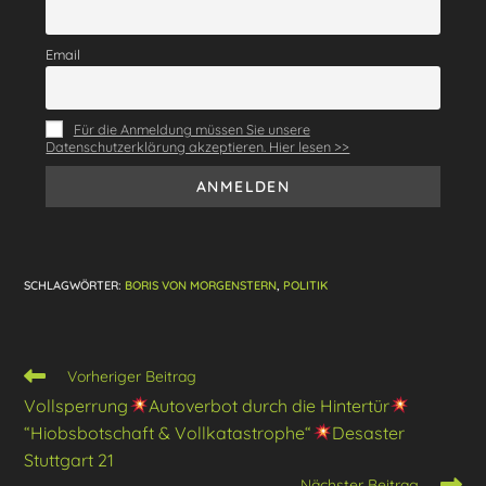
o
m
p
o
p
Email
k
Für die Anmeldung müssen Sie unsere
Datenschutzerklärung akzeptieren. Hier lesen >>
SCHLAGWÖRTER
:
BORIS VON MORGENSTERN
,
POLITIK
Weitere
Vorheriger Beitrag
Artikel
Vollsperrung
Autoverbot durch die Hintertür
ansehen
“Hiobsbotschaft & Vollkatastrophe“
Desaster
Stuttgart 21
Nächster Beitrag