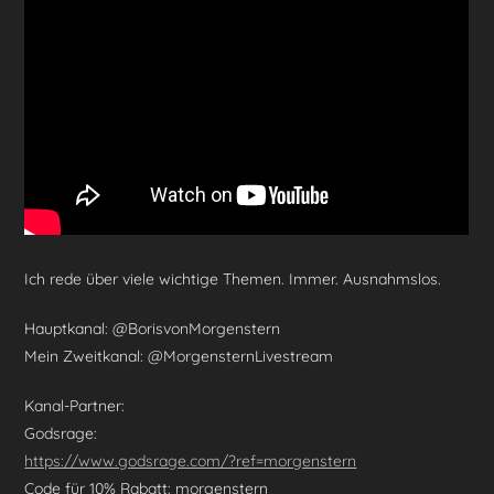
o
m
p
o
p
k
Ich rede über viele wichtige Themen. Immer. Ausnahmslos.
Hauptkanal: @BorisvonMorgenstern
Mein Zweitkanal: @MorgensternLivestream
Kanal-Partner:
Godsrage:
https://www.godsrage.com/?ref=morgenstern
Code für 10% Rabatt: morgenstern