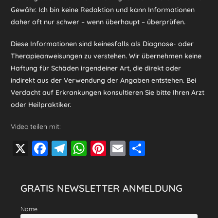
Gewähr. Ich bin keine Redaktion und kann Informationen
daher oft nur schwer – wenn überhaupt – überprüfen.
Diese Informationen sind keinesfalls als Diagnose- oder
Therapieanweisungen zu verstehen. Wir übernehmen keine
Haftung für Schäden irgendeiner Art, die direkt oder
indirekt aus der Verwendung der Angaben entstehen. Bei
Verdacht auf Erkrankungen konsultieren Sie bitte Ihren Arzt
oder Heilpraktiker.
Video teilen mit:
X
F
T
W
Pi
E
T
a
el
h
nt
m
eil
c
e
at
er
ai
e
GRATIS NEWSLETTER ANMELDUNG
e
gr
s
e
l
n
b
a
A
st
Name