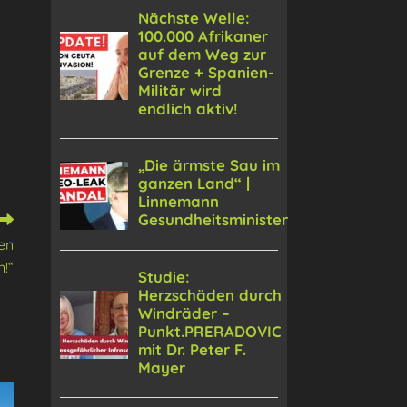
en
n!“