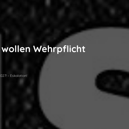
 wollen Wehrpflicht
27! – Eskalation!