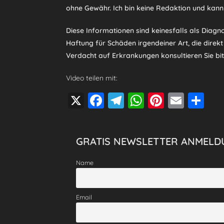
ohne Gewähr. Ich bin keine Redaktion und kann
Diese Informationen sind keinesfalls als Diag
Haftung für Schäden irgendeiner Art, die direk
Verdacht auf Erkrankungen konsultieren Sie bitt
Video teilen mit:
X
F
T
W
Pi
E
T
a
el
h
nt
m
eil
c
e
at
er
ai
e
GRATIS NEWSLETTER ANMELD
e
gr
s
e
l
n
b
a
A
st
Name
o
m
p
o
p
Email
k