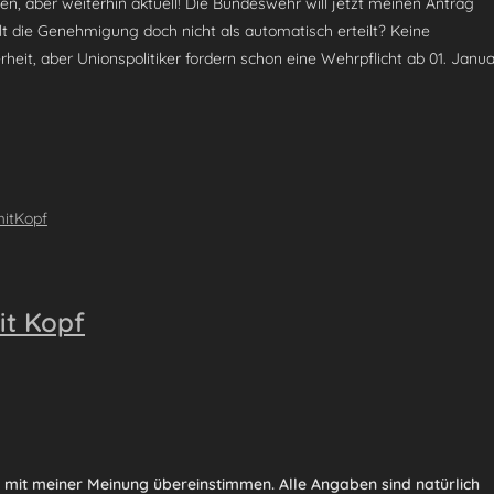
n, aber weiterhin aktuell! Die Bundeswehr will jetzt meinen Antrag
gilt die Genehmigung doch nicht als automatisch erteilt? Keine
heit, aber Unionspolitiker fordern schon eine Wehrpflicht ab 01. Janua
mitKopf
mit Kopf
d mit meiner Meinung übereinstimmen. Alle Angaben sind natürlich