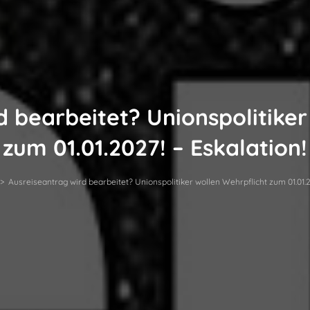
d bearbeitet? Unionspolitiker
zum 01.01.2027! – Eskalation!
>
Ausreiseantrag wird bearbeitet? Unionspolitiker wollen Wehrpflicht zum 01.01.20