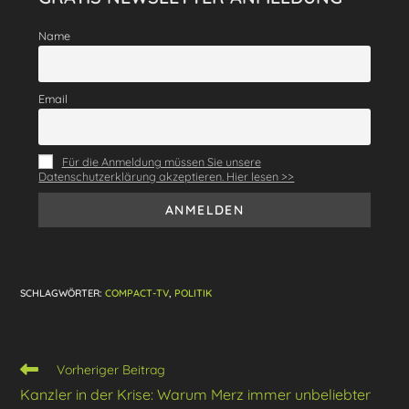
e
gr
s
e
l
n
b
a
A
st
Name
o
m
p
o
p
Email
k
Für die Anmeldung müssen Sie unsere
Datenschutzerklärung akzeptieren. Hier lesen >>
SCHLAGWÖRTER
:
COMPACT-TV
,
POLITIK
Weitere
Vorheriger Beitrag
Artikel
Kanzler in der Krise: Warum Merz immer unbeliebter
ansehen