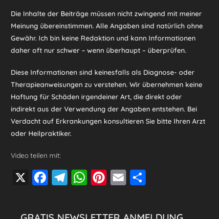
Die Inhalte der Beiträge müssen nicht zwingend mit meiner
Meinung übereinstimmen. Alle Angaben sind natürlich ohne
Gewähr. Ich bin keine Redaktion und kann Informationen
daher oft nur schwer – wenn überhaupt – überprüfen.
Diese Informationen sind keinesfalls als Diagnose- oder
Therapieanweisungen zu verstehen. Wir übernehmen keine
Haftung für Schäden irgendeiner Art, die direkt oder
indirekt aus der Verwendung der Angaben entstehen. Bei
Verdacht auf Erkrankungen konsultieren Sie bitte Ihren Arzt
oder Heilpraktiker.
Video teilen mit:
X
F
T
W
Pi
E
T
a
el
h
nt
m
eil
c
e
at
er
ai
e
GRATIS NEWSLETTER ANMELDUNG