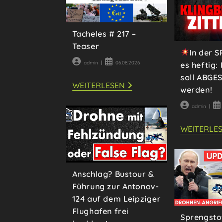
BRANDENBURG
Tacheles # 217 –
Teaser
In der S
Beitrags-
Beitrag
admin
06.08.2026
es heftig: 
Autor:
veröffentlicht:
soll ABGE
TACHELES
WEITERLESEN
werden!
#
217
Beitrags-
Be
–
admin
TEASER
Autor:
ver
WEITERLE
Anschlag? Bustour &
Führung zur Antonov-
124 auf dem Leipziger
Flughafen frei
Sprengsto