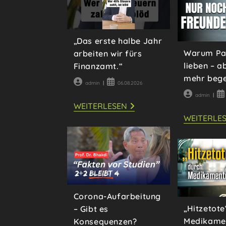
„Das erste halbe Jahr
Warum Paa
arbeiten wir fürs
lieben – a
Finanzamt.“
mehr beg
Beitrags-
Beitrag
admin
06.08.2026
Autor:
veröffentlicht:
Beitrags-
Be
admin
Autor:
ver
„DAS
WEITERLESEN
ERSTE
WEITERLE
HALBE
JAHR
ARBEITEN
WIR
FÜRS
FINANZAMT.“
Corona-Aufarbeitung
„Hitzetote
– Gibt es
Medikame
Konsequenzen?