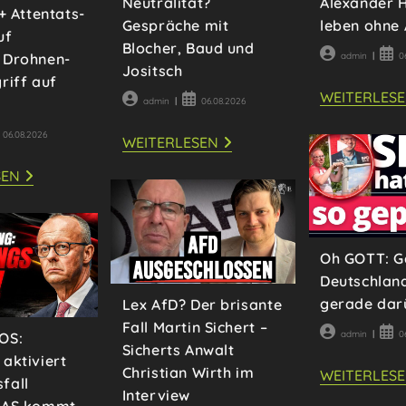
Alexander 
Neutralität?
 + Attentats-
leben ohne
Gespräche mit
uf
Blocher, Baud und
Beitrags-
Beit
admin
0
 Drohnen-
Jositsch
Autor:
veröf
riff auf
WEITERLES
Beitrags-
Beitrag
admin
06.08.2026
Autor:
veröffentlicht:
itrag
06.08.2026
WIE
WEITERLESEN
öffentlicht:
WICHTIG
IST
SPRENGSTOFF-
SEN
DIE
DROHNEN
SCHWEIZER
IN
NEUTRALITÄT?
LEIPZIG
GESPRÄCHE
+
MIT
ATTENTATS-
BLOCHER,
VERSUCH
BAUD
Oh GOTT: G
AUF
UND
DEUTSCHEN
JOSITSCH
Deutschland
DROHNEN-
CHEF
gerade dar
Lex AfD? Der brisante
+
Fall Martin Sichert –
ANGRIFF
Beitrags-
Beit
admin
0
OS:
AUF
Sicherts Anwalt
Autor:
veröf
UKRAINE
aktiviert
Christian Wirth im
WEITERLES
fall
Interview