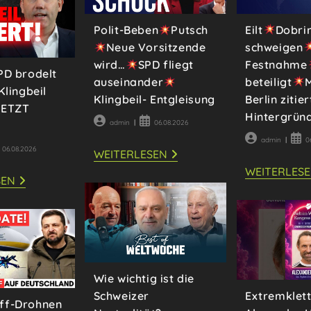
KISSLER
KOMPAKT
Eilt
Dobri
Polit-Beben
Putsch
schweigen
Neue Vorsitzende
Festnahme
wird…
SPD fliegt
PD brodelt
beteiligt
M
auseinander
Klingbeil
Berlin zitier
Klingbeil- Entgleisung
SETZT
Hintergrün
Beitrags-
Beitrag
admin
06.08.2026
Autor:
veröffentlicht:
Beitrags-
Beit
admin
0
itrag
06.08.2026
Autor:
veröf
POLIT-
WEITERLESEN
öffentlicht:
BEBEN
WEITERLES
SEN
PUTSCH
IN
DER
NEUE
SPD
VORSITZENDE
BRODELT
WIRD…
ES
HEFTIG:
SPD
KLINGBEIL
FLIEGT
SOLL
AUSEINANDER
ABGESETZT
WERDEN!
Wie wichtig ist die
KLINGBEIL-
ENTGLEISUNG
Extremklet
Schweizer
ff-Drohnen