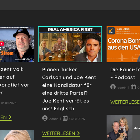
zent voll:
Planen Tucker
Die Fauci-
er auf
Carlson und Joe Kent
– Podcast
ordtief vor
eine Kandidatur für
Beitrags-
Beit
admin
0
er
eine dritte Partei?
Autor:
veröf
Joe Kent verrät es
WEITERLES
itrag
06.08.2026
uns! Englisch
öffentlicht:
NUR
SEN
Beitrags-
Beitrag
admin
06.08.2026
47
Autor:
veröffentlicht:
PROZENT
VOLL:
PLANEN
WEITERLESEN
GASSPEICHER
TUCKER
AUF