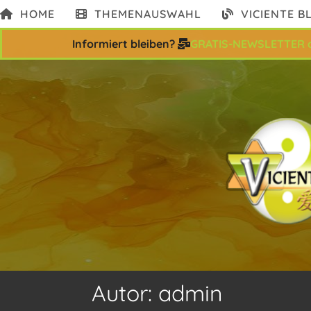
Zum
HOME
THEMENAUSWAHL
VICIENTE B
Inhalt
springen
Informiert bleiben?
GRATIS-NEWSLETTER 
Autor:
admin