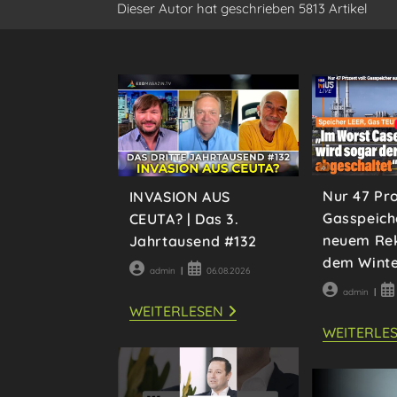
Dieser Autor hat geschrieben 5813 Artikel
Nur 47 Pro
INVASION AUS
Gasspeich
CEUTA? | Das 3.
neuem Rek
Jahrtausend #132
dem Wint
Beitrags-
Beitrag
admin
06.08.2026
Autor:
veröffentlicht:
Beitrags-
Be
admin
Autor:
ver
INVASION
WEITERLESEN
AUS
WEITERLE
CEUTA?
|
DAS
3.
JAHRTAUSEND #132