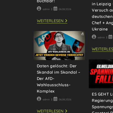
buchbar!
in Leipzig
Beitrags-
Beitrag
admin
06.08.2026
Versuch a
Autor:
veröffentlicht:
deutschen
ANSCHLAG?
WEITERLESEN
Chef + Ang
BUSTOUR
&
Ukraine
FÜHRUNG
ZUR
Beitrags-
Be
ANTONOV-
admin
124
Autor:
ver
AUF
DEM
WEITERLE
LEIPZIGER
FLUGHAFEN
FREI
BUCHBAR!
Daten gelöscht: Der
Skandal im Skandal –
Der AfD-
Wahlausschluss-
Komplex
ES GEHT L
Beitrags-
Beitrag
admin
06.08.2026
Regierung 
Autor:
veröffentlicht:
Spannungs
DATEN
WEITERLESEN