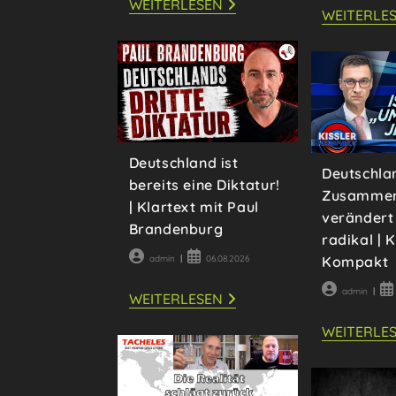
40
WEITERLESEN
WEITERLE
JAHRE
SPRECHSTUNDE:
DIE
GESCHICHTEN,
DIE
DIR
KEIN
ARZT
ERZÄHLT
Deutschland ist
Deutschla
bereits eine Diktatur!
Zusammen
| Klartext mit Paul
verändert 
Brandenburg
radikal | 
Beitrags-
Beitrag
admin
06.08.2026
Kompakt
Autor:
veröffentlicht:
Beitrags-
Be
admin
DEUTSCHLAND
WEITERLESEN
Autor:
ver
IST
BEREITS
WEITERLE
EINE
DIKTATUR!
|
KLARTEXT
MIT
PAUL