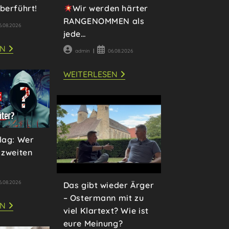
berführt!
Wir werden härter
RANGENOMMEN als
rag
6.08.2026
jede…
fentlicht:
EILMELDUNG:
EN
Beitrags-
Beitrag
admin
06.08.2026
RIESIGER
Autor:
veröffentlicht:
RELOTIUS
SKANDAL
WEITERLESEN
IN
WIR
CAMBRIDGE!
WERDEN
DIVERSITY
HÄRTER
PROFESSOR
RANGENOMMEN
ÜBERFÜHRT!
ALS
JEDE…
lag: Wer
 zweiten
rag
6.08.2026
Das gibt wieder Ärger
fentlicht:
– Ostermann mit zu
CSD
EN
viel Klartext? Wie ist
FALSE
FLAG:
eure Meinung?
WER