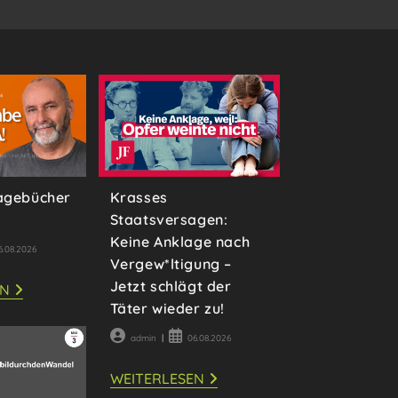
Tagebücher
Krasses
Staatsversagen:
Keine Anklage nach
rag
6.08.2026
Vergew*ltigung –
fentlicht:
Jetzt schlägt der
DIE
EN
FAUCI-
Täter wieder zu!
TAGEBÜCHER
–
Beitrags-
Beitrag
PODCAST
admin
06.08.2026
Autor:
veröffentlicht:
KRASSES
WEITERLESEN
STAATSVERSAGEN: