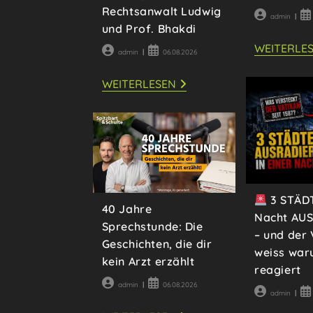
Rechtsanwalt Ludwig
Beitrags-
Be
admin
und Prof. Bhakdi
Autor:
ver
WEITERLE
Beitrags-
Beitrag
admin
06.08.2026
Autor:
veröffentlicht:
CORONA-
WEITERLESEN
AUFARBEITUNG
–
GIBT
ES
KONSEQUENZEN?
RECHTSANWALT
LUDWIG
UND
PROF.
BHAKDI
3 STÄDT
40 Jahre
Nacht AU
Sprechstunde: Die
– und der
Geschichten, die dir
weiss war
kein Arzt erzählt
reagiert
Beitrags-
Beitrag
admin
06.08.2026
Beitrags-
Be
admin
Autor:
veröffentlicht:
Autor:
ver