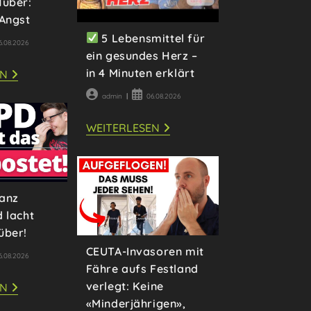
Huber:
ZWEIFEL
ZU!
NEUE
 Angst
HINTERGRÜNDE
5 Lebensmittel für
rag
6.08.2026
ein gesundes Herz –
fentlicht:
in 4 Minuten erklärt
EXTREMKLETTERER
EN
ALEXANDER
HUBER:
Beitrags-
Beitrag
admin
06.08.2026
LEBEN
Autor:
veröffentlicht:
OHNE
ANGST
WEITERLESEN
5
LEBENSMITTEL
FÜR
EIN
GESUNDES
HERZ
–
anz
IN
4
 lacht
MINUTEN
über!
ERKLÄRT
CEUTA-Invasoren mit
rag
6.08.2026
Fähre aufs Festland
fentlicht:
verlegt: Keine
OH
EN
GOTT:
«Minderjährigen»,
GANZ