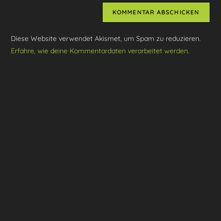
Website-
ein
zum
URL
Kommentieren
ein
ein
Diese Website verwendet Akismet, um Spam zu reduzieren.
(optional)
Erfahre, wie deine Kommentardaten verarbeitet werden.