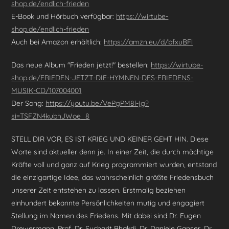
shop.de/endlich-frieden
E-Book und Hörbuch verfügbar:
https://wirtube-
shop.de/endlich-frieden
Auch bei Amazon erhältlich:
https://amzn.eu/d/bfxuBFl
Das neue Album "Frieden jetzt!" bestellen:
https://wirtube-
shop.de/FRIEDEN-JETZT-DIE-HYMNEN-DES-FRIEDENS-
MUSIK-CD/107004001
Der Song:
https://youtu.be/VePgPM8l-jg?
si=TSFZN4kubhJWoe_8
STELL DIR VOR, ES IST KRIEG UND KEINER GEHT HIN. Diese
Worte sind aktueller denn je. In einer Zeit, die durch mächtige
Kräfte voll und ganz auf Krieg programmiert wurden, entstand
die einzigartige Idee, das wahrscheinlich größte Friedensbuch
unserer Zeit entstehen zu lassen. Erstmalig beziehen
einhundert bekannte Persönlichkeiten mutig und engagiert
Stellung im Namen des Friedens. Mit dabei sind Dr. Eugen
Drewermann, Prof. Dr. Sucharit Bhakdi, Dr. Daniele Ganser, Dr.