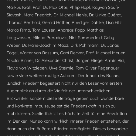
Markus Krall, Prof. Dr. Max Otte, Philip Hopf, Kayvan Soufi-
Siavash, Marc Friedrich, Dr. Michael Nehls, Dr. Ulrike Guérot,
Thomas Berthold, Gerald Hüther, Ruediger Dahlke, Lisa Fitz,
Marco Rima, Tom Lausen, Andreas Popp, Matthias
Langwasser, Milena Preradovic, Nirit Sommerfeld, Gaby
Weber, Dr. Hans-Joachim Maaz, Dirk Pohlmann, Dr. Jonas
Tögel, Walter van Rossum, Gabi Decker, Prof. Michael Meyen,
Nikolai Binner, Dr. Alexander Christ, Jürgen Fliege, Armin Risi,
Flavio von Witzleben, Uwe Steimle, Tom-Oliver Regenauer
sowie viele weitere mutige Autoren. Der Inhalt des Buches
„Endlich Frieden“ begeistert nicht nur den Leser vom ersten
Augenblick an durch die Vielfalt der unterschiedlichen
Blickwinkel, sondern diese Beiträge geben auch wunderbare
und konkrete Impulse, selbst die Friedenskraft in sich zu
mobilisieren. Schließlich ist es höchste Zeit für eine Revolution
im Denken. Nur so kann wirklich innerer Frieden entstehen, der
dann auch den äußeren Frieden ermöglicht. Dieses besondere