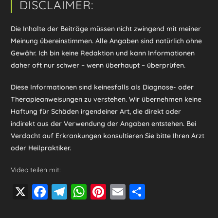
DISCLAIMER:
Die Inhalte der Beiträge müssen nicht zwingend mit meiner
Meinung übereinstimmen. Alle Angaben sind natürlich ohne
Gewähr. Ich bin keine Redaktion und kann Informationen
daher oft nur schwer – wenn überhaupt – überprüfen.
Diese Informationen sind keinesfalls als Diagnose- oder
Therapieanweisungen zu verstehen. Wir übernehmen keine
Haftung für Schäden irgendeiner Art, die direkt oder
indirekt aus der Verwendung der Angaben entstehen. Bei
Verdacht auf Erkrankungen konsultieren Sie bitte Ihren Arzt
oder Heilpraktiker.
Video teilen mit:
X
F
T
W
Pi
E
T
a
el
h
nt
m
eil