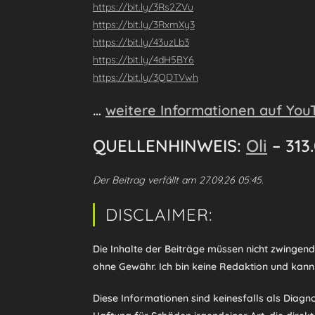
https://bit.ly/3Rs2ZVu
https://bit.ly/3RxmXy3
https://bit.ly/43uzLb3
https://bit.ly/4dH5BY6
https://bit.ly/3QDTVwh
…
weitere Informationen auf You
QUELLENHINWEIS:
Oli
– 313
Der Beitrag verfällt am 27.09.26 05:45.
DISCLAIMER:
Die Inhalte der Beiträge müssen nicht zwingen
ohne Gewähr. Ich bin keine Redaktion und kann
Diese Informationen sind keinesfalls als Diag