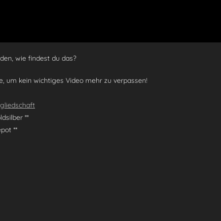
den, wie findest du das?
ke, um kein wichtiges Video mehr zu verpassen!
tgliedschaft
dsilber **
pot **